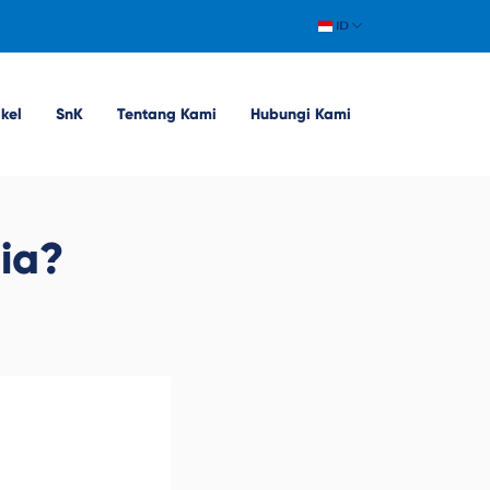
ID
ikel
SnK
Tentang Kami
Hubungi Kami
ia?