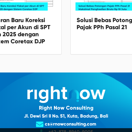
ran Baru Koreksi
Solusi Bebas Poton
kal per Akun di SPT
Pajak PPh Pasal 21
h 2025 dengan
tem Coretax DJP
Right Now Consulting
Jl. Dewi Sri II No. 51, Kuta, Badung, Bali
cs@rnowconsulting.com
+62-878-8960-9005