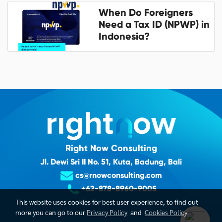
When Do Foreigners
Need a Tax ID (NPWP) in
Indonesia?
Right Now Consulting
Jl. Dewi Sri II No. 51, Kuta, Badung, Bali
cs@rnowconsulting.com
+62-878-8960-9005
This website uses cookies for best user experience, to find out
more you can go to our
Privacy Policy
and
Cookies Policy